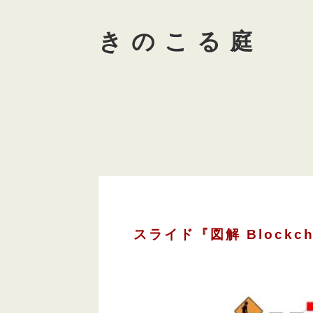
きのこる庭
スライド『図解 Block