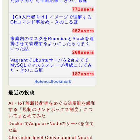
た数学周り 前半戦結果 - きのこる庭
771users
【Git入門者向け】イメージで理解する
Gitコマンド事始め - きのこる庭
462users
家庭内のタスクをRedmineとSlackを連
携させて管理するようにしたらうまく
いった話 ...
268users
VagrantでUbuntuサーバを2台立てて
MySQLでマスタスレーブ構成にしてみ
た - きのこる庭
187users
最近の投稿
AI・IoT等新技術等をめぐる法規制を緩和
する「規制のサンドボックス制度」につ
いてまとめてみた
DockerでAngular+Nodeのサーバを立て
た話
Character-level Convolutional Neural