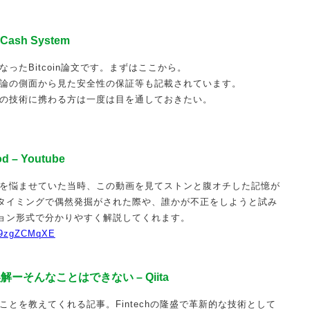
c Cash System
となったBitcoin論文です。まずはここから。
の確率論の側面から見た安全性の保証等も記載されています。
n周辺の技術に携わる方は一度は目を通しておきたい。
od – Youtube
これ頭を悩ませていた当時、この動画を見てストンと腹オチした記憶が
タイミングで偶然発掘がされた際や、誰かが不正をしようと試み
ョン形式で分かりやすく解説してくれます。
Lx9zgZCMqXE
る誤解ーそんなことはできない – Qiita
いうことを教えてくれる記事。Fintechの隆盛で革新的な技術として